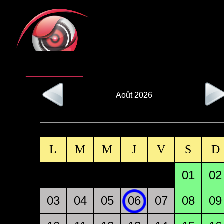
Août 2026
L
M
M
J
V
S
D
01
02
03
04
05
06
07
08
09